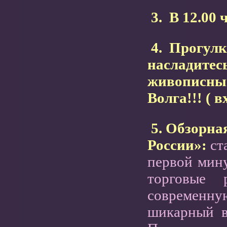
3.
В 12.00 ч
4.
Прогул
насладитес
живописным
Волга!!! ( 
5.
Обзорная
России»:
ст
первой мину
торговые 
современн
шикарный в