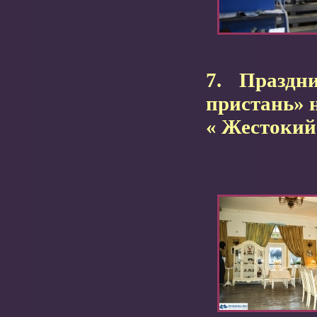
7.
Праздн
пристань» н
« Жестокий