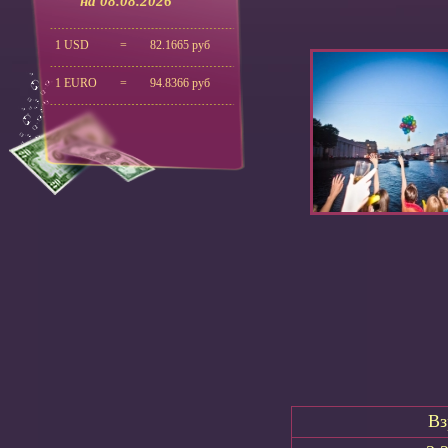
на 08.08.2026
1 USD
=
82.1665 руб
1 EURO
=
94.8366 руб
Вз