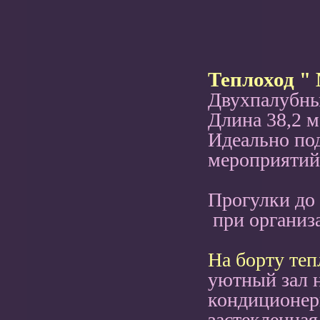
Теплоход " 
Двухпалубны
Длина 38,2 м
Идеально по
мероприятий
Прогулки до 
при организа
На борту теп
уютный зал н
кондиционер
застекленная