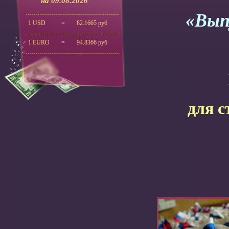
на 09.08.2026
«Выпуск
1 USD
=
82.1665 руб
1 EURO
=
94.8366 руб
для с