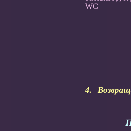
WC
4. Возвраще
П