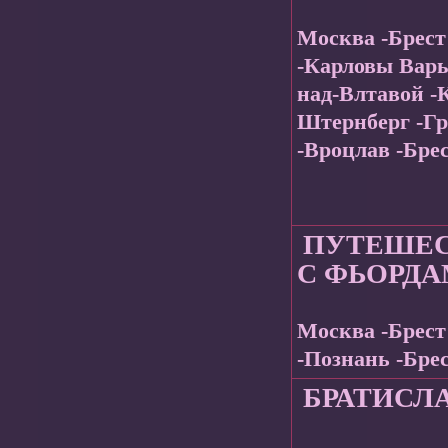
Москва -Брест
-Карловы Вары
над-Влтавой -
Штернберг -Гр
-Вроцлав -Бре
ПУТЕШЕС
С ФЬОРД
Москва -Брест
-Познань -Бре
БРАТИСЛА