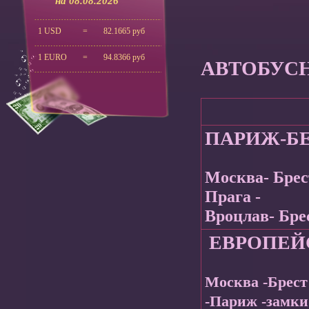
на 08.08.2026
1 USD
=
82.1665 руб
1 EURO
=
94.8366 руб
АВТОБУСНЫ
ПАРИЖ-БЕ
Москва- Брес
Прага -
Вроцлав- Бре
ЕВРОПЕЙ
Москва -Брест
-Париж -замки