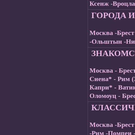
Ксенж -Вроцла
ГОРОДА 
Москва -Брест
-Ольштын -Нид
ЗНАКОМС
Москва - Брес
Сиена* - Рим (
Капри* - Ватик
Оломоуц - Бре
КЛАССИЧ
Москва -Брест
-Рим -Помпеи 