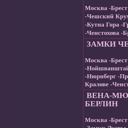
Москва -Брест
-Чешский Крум
-Кутна Гора -
-Ченстохова -
ЗАМКИ Ч
Москва -Брес
-Нойшванштай
-Нюрнберг -Пр
Кралове -Ченс
ВЕНА-МЮ
БЕРЛИН
Москва -Брест
-Замки Луары 