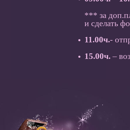
*** за доп.
и сделать ф
11.00ч.
- отп
15.00ч.
– во