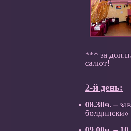
*** за доп.
салют!
2-й день:
08.30ч.
– зав
болдински»
09.00ч. – 10