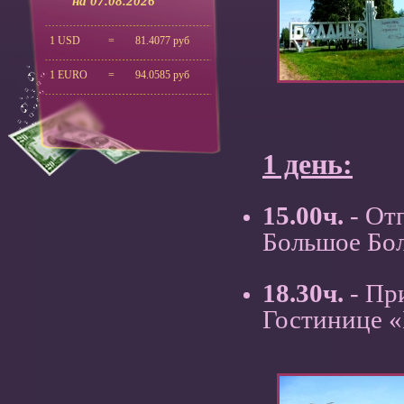
на 07.08.2026
1 USD
=
81.4077 руб
1 EURO
=
94.0585 руб
1 день:
15.00ч.
- От
Большое Болд
18.30ч.
- Пр
Гостинице «