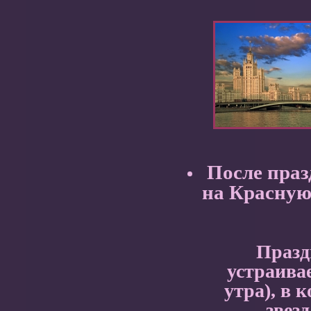
После праз
на Красную
Празд
устраивае
утра), в 
звез