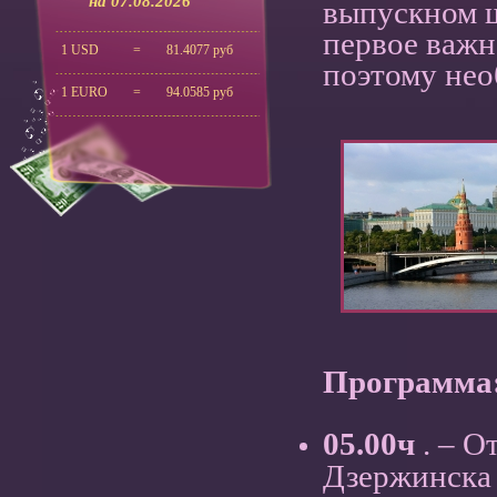
на 07.08.2026
выпускном ш
первое важн
1 USD
=
81.4077 руб
поэтому нео
1 EURO
=
94.0585 руб
Программа
05.00ч
. – О
Дзержинска