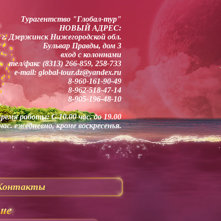
Турагентство "Глобал-тур"
НОВЫЙ АДРЕС:
г. Дзержинск Нижегородской обл.
Бульвар Правды, дом 3
вход с колоннами
тел/факс (8313) 266-859, 258-733
e-mail: global-tour.dz@yandex.ru
8-960-161-90-49
8-962-518-47-14
8-905-196-48-10
ремя работы: С 10.00 час. до 19.00
час. ежедневно, кроме воскресенья.
Контакты