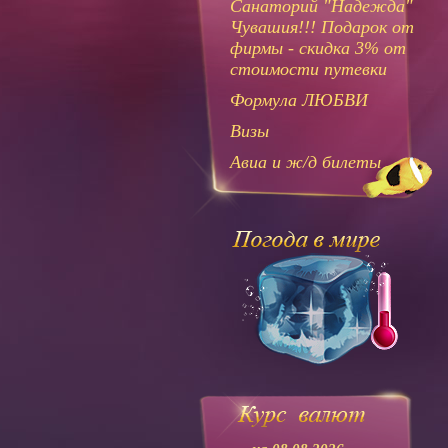
Санаторий "Надежда"
Чувашия!!! Подарок от
фирмы - скидка 3% от
стоимости путевки
Формула ЛЮБВИ
Визы
Авиа и ж/д билеты