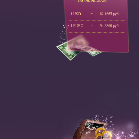
на 08.08.2026
1 USD
=
82.1665 руб
1 EURO
=
94.8366 руб